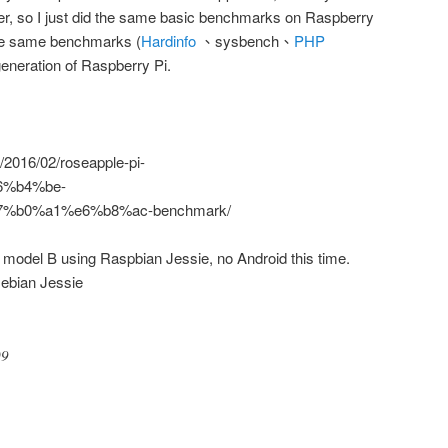
ster, so I just did the same basic benchmarks on Raspberry
the same benchmarks (
Hardinfo
、sysbench、
PHP
generation of Raspberry Pi.
/2016/02/roseapple-pi-
%b4%be-
%b0%a1%e6%b8%ac-benchmark/
 model B using Raspbian Jessie, no Android this time.
Debian Jessie
09