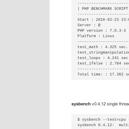
----------------------
| PHP BENCHMARK SCRIPT 
----------------------
Start : 2016-02-23 23:0
Server : @

PHP version : 7.0.3-3

Platform : Linux

----------------------
test_math : 4.325 sec.

test_stringmanipulatio
test_loops : 4.241 sec.
test_ifelse : 2.784 sec
----------------------
Total time: : 17.362 s
sysbench
v0.4.12 single threa
$ sysbench --test=cpu 
sysbench 0.4.12:  mult