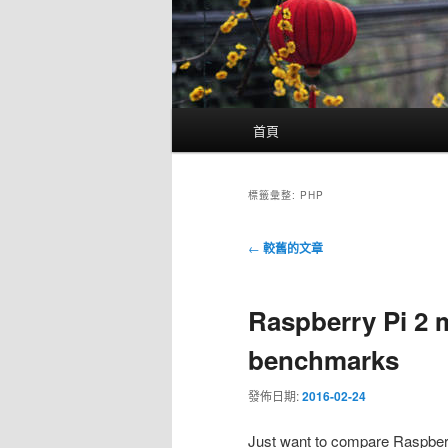
主
首頁
要
選
單
標籤彙整:
PHP
文
←
較舊的文章
章
導
Raspberry Pi 2 
覽
benchmarks
發佈日期:
2016-02-24
Just want to compare Raspberr