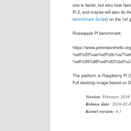
one is faster, but also how fa
Pi 2, and maybe will also do 
benchmark Script
) on the 1st 
Roseapple Pi benchmark:
https://www.peterdavehello.org
%e8%93%ae%e9%9c%a7%e6
%e6%95%88%e8%83%bd%e7
The platform is Raspberry Pi 2
Full desktop image based on 
Version:
February 2016
Release date:
2016-02-
Kernel version:
4.1