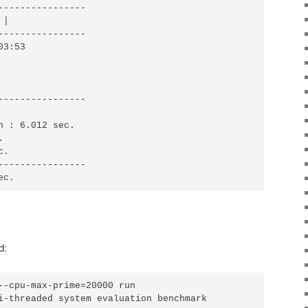
----------------

|

----------------

3:53

----------------

n : 6.012 sec.



.

----------------

ec.
d:
--cpu-max-prime=20000 run

i-threaded system evaluation benchmark
