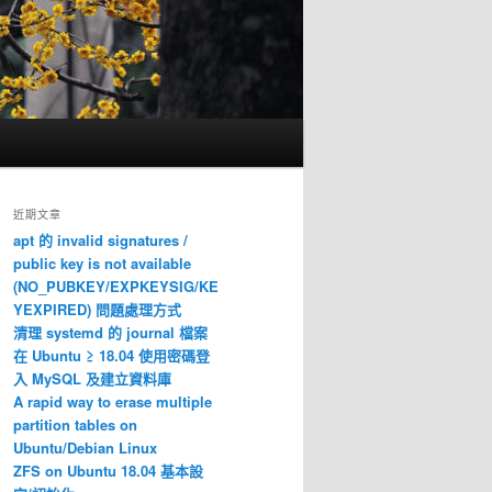
近期文章
apt 的 invalid signatures /
public key is not available
(NO_PUBKEY/EXPKEYSIG/KE
YEXPIRED) 問題處理方式
清理 systemd 的 journal 檔案
在 Ubuntu ≥ 18.04 使用密碼登
入 MySQL 及建立資料庫
A rapid way to erase multiple
partition tables on
Ubuntu/Debian Linux
ZFS on Ubuntu 18.04 基本設