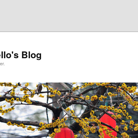
llo's Blog
er.