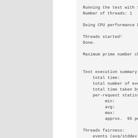
Running the test with 
Number of threads: 1

Doing CPU performance b
Threads started!

Done.

Maximum prime number c
Test execution summary:
    total time:       
    total number of ev
    total time taken b
    per-request statist
         min:         
         avg:         
         max:         
         approx.  95 p
Threads fairness:

    events (avg/stddev