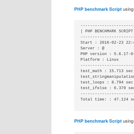
PHP benchmark Script
using
----------------------
| PHP BENCHMARK SCRIPT 
----------------------
Start : 2016-02-23 22:4
Server : @

PHP version : 5.6.17-0+
Platform : Linux

----------------------
test_math : 15.713 sec.
test_stringmanipulatio
test_loops : 8.794 sec.
test_ifelse : 6.379 sec
----------------------
Total time: : 47.124 se
PHP benchmark Script
using 