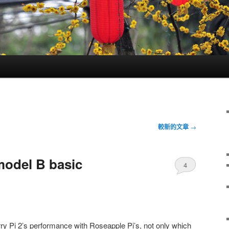
較新的文章
→
model B basic
4
y Pi 2’s performance with Roseapple Pi’s, not only which