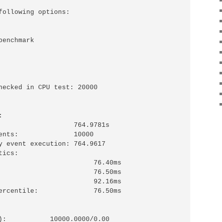
following options:

enchmark

hecked in CPU test: 20000



                   764.9781s

ents:              10000

y event execution: 764.9617

ics:

                        76.40ms

                        76.50ms

                        92.16ms

ercentile:              76.50ms

):           10000.0000/0.00
