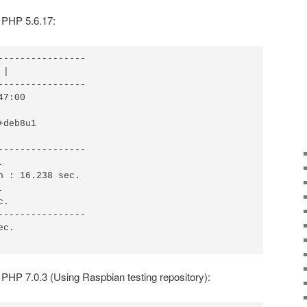
 PHP 5.6.17:
----------------

|

----------------

7:00

deb8u1

----------------



n : 16.238 sec.



.

----------------

c.

PHP 7.0.3 (Using Raspbian testing repository):