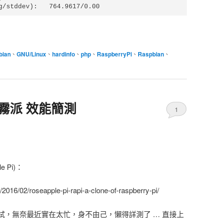
g/stddev):   764.9617/0.00
bian
、
GNU/Linux
、
hardinfo
、
php
、
RaspberryPi
、
Raspbian
、
i 蓮霧派 效能簡測
1
 Pi)：
/2016/02/roseapple-pi-rapi-a-clone-of-raspberry-pi/
試，無奈最近實在太忙，身不由己，懶得詳測了 … 直接上