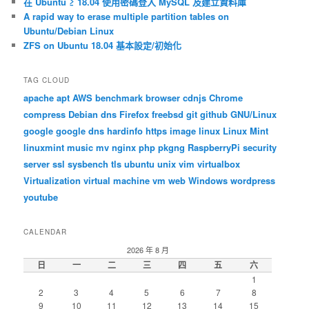
在 Ubuntu ≥ 18.04 使用密碼登入 MySQL 及建立資料庫
A rapid way to erase multiple partition tables on
Ubuntu/Debian Linux
ZFS on Ubuntu 18.04 基本設定/初始化
TAG CLOUD
apache
apt
AWS
benchmark
browser
cdnjs
Chrome
compress
Debian
dns
Firefox
freebsd
git
github
GNU/Linux
google
google dns
hardinfo
https
image
linux
Linux Mint
linuxmint
music
mv
nginx
php
pkgng
RaspberryPi
security
server
ssl
sysbench
tls
ubuntu
unix
vim
virtualbox
Virtualization
virtual machine
vm
web
Windows
wordpress
youtube
CALENDAR
2026 年 8 月
日
一
二
三
四
五
六
1
2
3
4
5
6
7
8
9
10
11
12
13
14
15