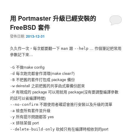
用 Portmaster 升級已經安裝的
FreeBSD 套件
發佈日期:
2013-12-31
久久作一次，每次都要翻一下
跟
… 作個筆記把常用
man
--help
參數記下來…
不做make config
-G
每次跑完都會作清理(make clean?)
-d
不把舊的套件打包成 package 備份
-B
deinstall 之前把舊的共享函式庫備份起來
-w
有現成的 package 可以用就用 package(沒有要調整編譯參數
-P
的話可以省編譯時間)
不跟使用者確認會進行安裝以及升級的清單
--no-confirm
檢查所有套件並升級
-a
所有提示問題都答 yes
-y
排除某個 port
-x
砍掉只有在編譯時相依到的port
--delete-build-only