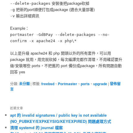
安裝後把package砍掉
--delete-packages
把新的port順便打包成package (適合大量部署)
-g
輸出詳細資訊
-v
Example：
portmaster -GdBPay --delete-packages --no-
confirm -x apache24 -x php\*
以上是升級 apache24 和 php 開頭以外的所有套件，可以用
package 就用，用完就砍掉，每次編譯完都作清理，不用確認要升
級/安裝哪些 ports，不把舊的 port 備份成package，所有問題自動
回答 yes
分類:
未分類
|
標籤:
freebsd
、
Portmaster
、
ports
、
upgrade
|
發佈留
言
近期文章
apt 的 invalid signatures / public key is not available
(NO_PUBKEY/EXPKEYSIG/KEYEXPIRED) 問題處理方式
清理 systemd 的 journal 檔案