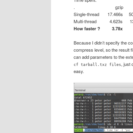
. gzip b
Single-thread 17.466s 5
Multi-thread 4.623s 1
How faster ? 3.78
Because I didn’t specify the c
compress level, so the result fil
can add parameters to the exte
, just
cf tarball.txz files
easy.