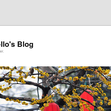
llo's Blog
er.