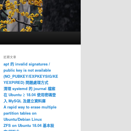
近期文章
apt 的 invalid signatures /
public key is not available
(NO_PUBKEY/EXPKEYSIG/KE
YEXPIRED) 問題處理方式
清理 systemd 的 journal 檔案
在 Ubuntu ≥ 18.04 使用密碼登
入 MySQL 及建立資料庫
A rapid way to erase multiple
partition tables on
Ubuntu/Debian Linux
ZFS on Ubuntu 18.04 基本設