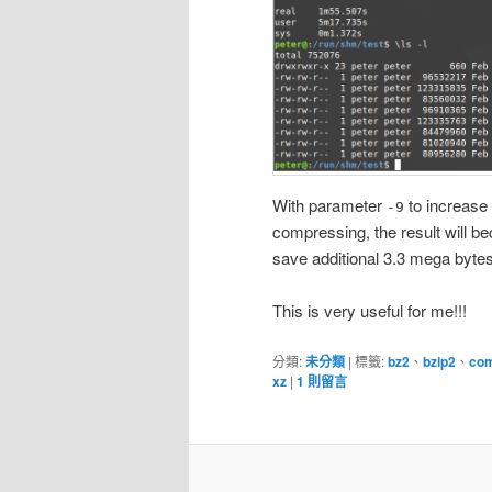
With parameter
to increase
-9
compressing, the result will 
save additional 3.3 mega bytes
This is very useful for me!!!
分類:
未分類
|
標籤:
bz2
、
bzip2
、
co
xz
|
1
則留言