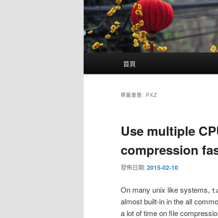
主
首頁
要
選
單
標籤彙整:
PXZ
Use multiple CP
compression fas
發佈日期:
2015-02-10
On many unix like systems,
t
almost built-in in the all com
a lot of time on file compressi