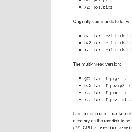
pbzip2
xz:
,
pxz
pixz
Originally commands to tar with
gz:
tar -czf tarball
bz2:
tar -cjf tarball
xz:
tar -cJf tarball
The multi-thread version:
gz:
tar -I pigz -cf 
bz2:
tar -I pbzip2 -c
xz:
tar -I pixz -cf 
xz:
tar -I pxz -cf t
I am going to use Linux kerne
directory on the ramdisk to c
(PS: CPU is
Intel(R) Xeon(