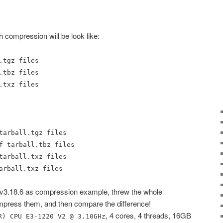
 compression will be look like:
.tgz files
.tbz files
.txz files
tarball.tgz files
f tarball.tbz files
tarball.txz files
arball.txz files
l v3.18.6 as compression example, threw the whole
ompress them, and then compare the difference!
, 4 cores, 4 threads, 16GB
R) CPU E3-1220 V2 @ 3.10GHz