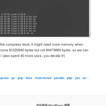
 the compress level, it might need more memory when
become 81020940 bytes but not 84479960 bytes, so we can
! (also spent 40 more secs, you decide it!)
mpress
、
gz
、
gzip
、
linux
、
multi-thread
、
parallel
、
pigz
、
pxz
、
tar
、
本站採用 WordPress 建置