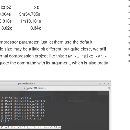
zip2 xz
0.004s 3m54.735s
3.818s 1m10.181s
x 3.62x 3.34x
ompressor parameter, just let them use the default
e size may be a little bit different, but quite close, we still
rnal compression project like this:
tar -I "pixz -9" -
 quote the command with its argument, which is also pretty