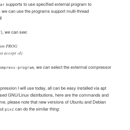
supports to use specified external program to
ar
 we can use the programs support multi-thread
d!
), we can see:
r
gram PROG
t accept -d)
, we can select the extermal compressor
ompress-program
pression I will use today, all can be easy installed via apt
ased GNU/Linux distributions, here are the commands and
e, please note that new versions of Ubuntu and Debian
but
can do the similar thing:
pixz