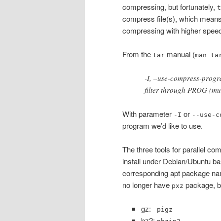
compressing, but fortunately,
t
compress file(s), which means
compressing with higher spee
From the
manual (
tar
man ta
-I, –use-compress-pro
filter through PROG (mus
With parameter
or
-I
--use-c
program we’d like to use.
The three tools for parallel com
install under Debian/Ubuntu b
corresponding apt package nam
no longer have
package, 
pxz
gz:
pigz
bz2: