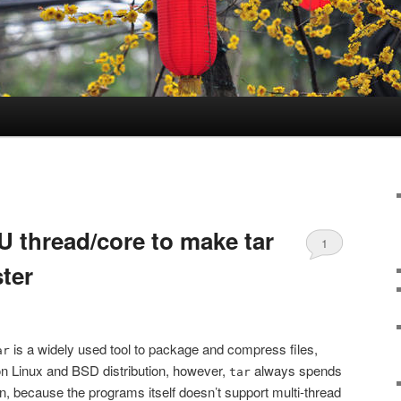
U thread/core to make tar
1
ter
is a widely used tool to package and compress files,
ar
mon Linux and BSD distribution, however,
always spends
tar
on, because the programs itself doesn’t support multi-thread