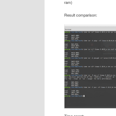
ram)
Result comparison:
Time spent: