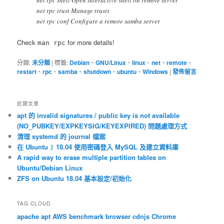
net rpc trust Manage trusts
net rpc conf Configure a remote samba server
Check
for more details!
man rpc
分類:
未分類
|
標籤:
Debian
、
GNU/Linux
、
linux
、
net
、
remote
、
restart
、
rpc
、
samba
、
shutdown
、
ubuntu
、
Windows
|
發佈留言
近期文章
apt 的 invalid signatures / public key is not available
(NO_PUBKEY/EXPKEYSIG/KEYEXPIRED) 問題處理方式
清理 systemd 的 journal 檔案
在 Ubuntu ≥ 18.04 使用密碼登入 MySQL 及建立資料庫
A rapid way to erase multiple partition tables on
Ubuntu/Debian Linux
ZFS on Ubuntu 18.04 基本設定/初始化
TAG CLOUD
apache
apt
AWS
benchmark
browser
cdnjs
Chrome