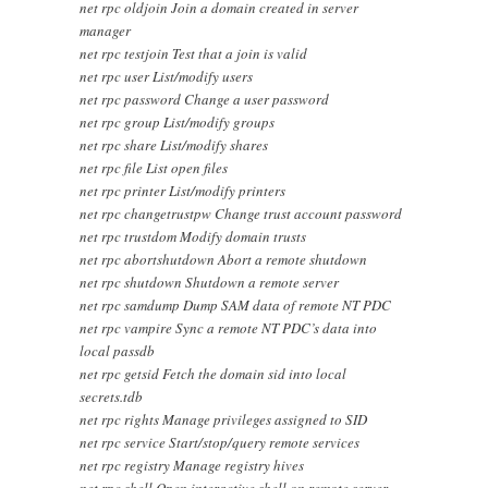
net rpc oldjoin Join a domain created in server
manager
net rpc testjoin Test that a join is valid
net rpc user List/modify users
net rpc password Change a user password
net rpc group List/modify groups
net rpc share List/modify shares
net rpc file List open files
net rpc printer List/modify printers
net rpc changetrustpw Change trust account password
net rpc trustdom Modify domain trusts
net rpc abortshutdown Abort a remote shutdown
net rpc shutdown Shutdown a remote server
net rpc samdump Dump SAM data of remote NT PDC
net rpc vampire Sync a remote NT PDC’s data into
local passdb
net rpc getsid Fetch the domain sid into local
secrets.tdb
net rpc rights Manage privileges assigned to SID
net rpc service Start/stop/query remote services
net rpc registry Manage registry hives
net rpc shell Open interactive shell on remote server