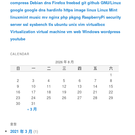
compress
Debian
dns
Firefox
freebsd
git
github
GNU/Linux
google
google dns
hardinfo
https
image
linux
Linux Mint
linuxmint
music
mv
nginx
php
pkgng
RaspberryPi
security
server
ssl
sysbench
tls
ubuntu
unix
vim
virtualbox
Virtualization
virtual machine
vm
web
Windows
wordpress
youtube
CALENDAR
2026 年 8 月
日
一
二
三
四
五
六
1
2
3
4
5
6
7
8
9
10
11
12
13
14
15
16
17
18
19
20
21
22
23
24
25
26
27
28
29
30
31
« 3 月
彙整
2021 年 3 月
(1)