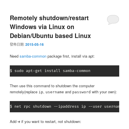
Remotely shutdown/restart
Windows via Linux on
Debian/Ubuntu based Linux
發佈日期:
2015-05-16
Need
samba-common
package first, install via apt:
$ sudo apt-get install samba-common
Then use this command to shutdown the computer
remotely(replace
,
and
with your own):
ip
username
password
$ net rpc shutdown --ipaddress ip --user username%p
Add
-r
if you want to restart, not shutdown: