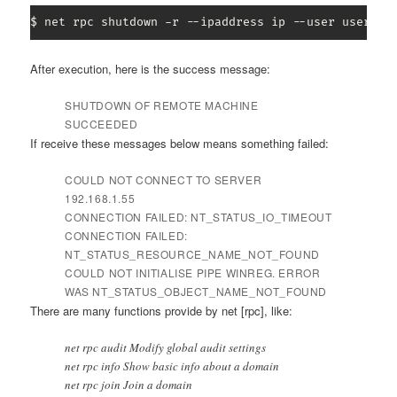
$ net rpc shutdown -r --ipaddress ip --user usernam
After execution, here is the success message:
SHUTDOWN OF REMOTE MACHINE
SUCCEEDED
If receive these messages below means something failed:
COULD NOT CONNECT TO SERVER
192.168.1.55
CONNECTION FAILED: NT_STATUS_IO_TIMEOUT
CONNECTION FAILED:
NT_STATUS_RESOURCE_NAME_NOT_FOUND
COULD NOT INITIALISE PIPE WINREG. ERROR
WAS NT_STATUS_OBJECT_NAME_NOT_FOUND
There are many functions provide by net [rpc], like:
net rpc audit Modify global audit settings
net rpc info Show basic info about a domain
net rpc join Join a domain