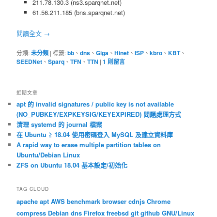
211.78.130.3 (ns3.sparqnet.net)
61.56.211.185 (bns.sparqnet.net)
閱讀全文
→
分類:
未分類
|
標籤:
bb
、
dns
、
Giga
、
Hinet
、
ISP
、
kbro
、
KBT
、
SEEDNet
、
Sparq
、
TFN
、
TTN
|
1
則留言
近期文章
apt 的 invalid signatures / public key is not available
(NO_PUBKEY/EXPKEYSIG/KEYEXPIRED) 問題處理方式
清理 systemd 的 journal 檔案
在 Ubuntu ≥ 18.04 使用密碼登入 MySQL 及建立資料庫
A rapid way to erase multiple partition tables on
Ubuntu/Debian Linux
ZFS on Ubuntu 18.04 基本設定/初始化
TAG CLOUD
apache
apt
AWS
benchmark
browser
cdnjs
Chrome
compress
Debian
dns
Firefox
freebsd
git
github
GNU/Linux