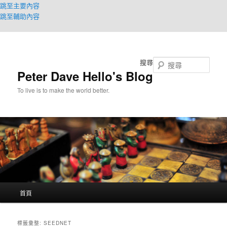
跳至主要內容
跳至輔助內容
搜尋
Peter Dave Hello's Blog
To live is to make the world better.
主
首頁
要
選
單
標籤彙整:
SEEDNET