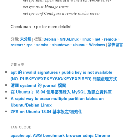
net rpc trust Manage trusts
net rpc conf Configure a remote samba server
Check
for more details!
man rpc
分類:
未分類
|
標籤:
Debian
、
GNU/Linux
、
linux
、
net
、
remote
、
restart
、
rpc
、
samba
、
shutdown
、
ubuntu
、
Windows
|
發佈留言
近期文章
apt 的 invalid signatures / public key is not available
(NO_PUBKEY/EXPKEYSIG/KEYEXPIRED) 問題處理方式
清理 systemd 的 journal 檔案
在 Ubuntu ≥ 18.04 使用密碼登入 MySQL 及建立資料庫
A rapid way to erase multiple partition tables on
Ubuntu/Debian Linux
ZFS on Ubuntu 18.04 基本設定/初始化
TAG CLOUD
apache
apt
AWS
benchmark
browser
cdnjs
Chrome