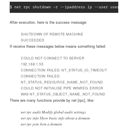
$ net rpc shutdown -r --ipaddress ip --user usernam
After execution, here is the success message:
SHUTDOWN OF REMOTE MACHINE
SUCCEEDED
If receive these messages below means something failed:
COULD NOT CONNECT TO SERVER
192.168.1.55
CONNECTION FAILED: NT_STATUS_IO_TIMEOUT
CONNECTION FAILED:
NT_STATUS_RESOURCE_NAME_NOT_FOUND
COULD NOT INITIALISE PIPE WINREG. ERROR
WAS NT_STATUS_OBJECT_NAME_NOT_FOUND
There are many functions provide by net [rpc], like:
net rpc audit Modify global audit settings
net rpc info Show basic info about a domain
net rpc join Join a domain