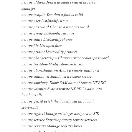
net rpc oldjoin Join a domain created in server
manager
net rpc testjoin Test that a join is valid
net rpc user List/modify users
net rpc password Change a user password
net rpc group List/modify groups
net rpc share List/modify shares
net rpc file List open files
net rpc printer List/modify printers
net rpc changetrustpw Change trust account password
net rpc trustdom Modify domain trusts
net rpc abortshutdown Abort a remote shutdown
net rpc shutdown Shutdown a remote server
net rpc samdump Dump SAM data of remote NT PDC
net rpc vampire Sync a remote NT PDC’s data into
local passdb
net rpc getsid Fetch the domain sid into local
secrets.tdb
net rpc rights Manage privileges assigned to SID
net rpc service Start/stop/query remote services
net rpc registry Manage registry hives
net rpc shell Open interactive shell on remote server