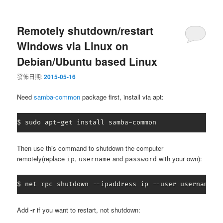
Remotely shutdown/restart
Windows via Linux on
Debian/Ubuntu based Linux
發佈日期:
2015-05-16
Need
samba-common
package first, install via apt:
$ sudo apt-get install samba-common
Then use this command to shutdown the computer
remotely(replace
,
and
with your own):
ip
username
password
$ net rpc shutdown --ipaddress ip --user username%p
Add
-r
if you want to restart, not shutdown: