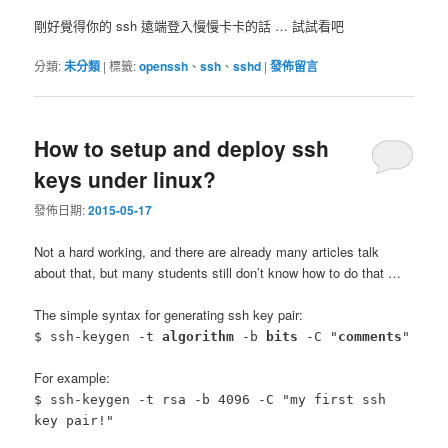
剛好覺得你的 ssh 遠端登入慢慢卡卡的話 … 試試看吧
分類:
未分類
|
標籤:
openssh
、
ssh
、
sshd
|
發佈留言
How to setup and deploy ssh
keys under linux?
發佈日期:
2015-05-17
Not a hard working, and there are already many articles talk
about that, but many students still don’t know how to do that …
The simple syntax for generating ssh key pair:
$ ssh-keygen -t
algorithm
-b
bits
-C "
comments
"
For example:
$ ssh-keygen -t rsa -b 4096 -C "my first ssh
key pair!"