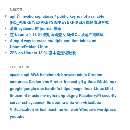
近期文章
apt 的 invalid signatures / public key is not available
(NO_PUBKEY/EXPKEYSIG/KEYEXPIRED) 問題處理方式
清理 systemd 的 journal 檔案
在 Ubuntu ≥ 18.04 使用密碼登入 MySQL 及建立資料庫
A rapid way to erase multiple partition tables on
Ubuntu/Debian Linux
ZFS on Ubuntu 18.04 基本設定/初始化
TAG CLOUD
apache
apt
AWS
benchmark
browser
cdnjs
Chrome
compress
Debian
dns
Firefox
freebsd
git
github
GNU/Linux
google
google dns
hardinfo
https
image
linux
Linux Mint
linuxmint
music
mv
nginx
php
pkgng
RaspberryPi
security
server
ssl
sysbench
tls
ubuntu
unix
vim
virtualbox
Virtualization
virtual machine
vm
web
Windows
wordpress
youtube