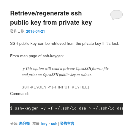
Retrieve/regenerate ssh
public key from private key
發佈日期:
2015-04-21
SSH public key can be retrieved from the private key if it’s lost.
From man page of ssh-keygen:
-y This option will read a private OpenSSH format file
and print an OpenSSH public key to stdout.
SSH-KEYGEN -Y [-F INPUT_KEYFILE]
Command:
$ ssh-keygen -y -f ~/.ssh/id_dsa > ~/.ssh/id_dsa.pu
分類:
未分類
|
標籤:
key
、
ssh
|
發佈留言