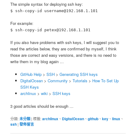
The simple syntax for deploying ssh key:
$ ssh-copy-id username@192.168.1.101
For example:
$ ssh-copy-id petex@192.168.1.101
If you also have problems with ssh keys, I will suggest you to
read the articles below, they are confirmed by myself, I think
those are correct and easy versions, and there is no need to
write them in my blog again …
GitHub Help
>
SSH
>
Generating SSH keys
DigitalOcean
>
Community
>
Tutorials
>
How To Set Up
SSH Keys
archlinux
>
wiki
>
SSH keys
3 good articles should be enough …
分類:
未分類
|
標籤:
archlinux
、
DigitalOcean
、
github
、
key
、
linux
、
ssh
|
發佈留言