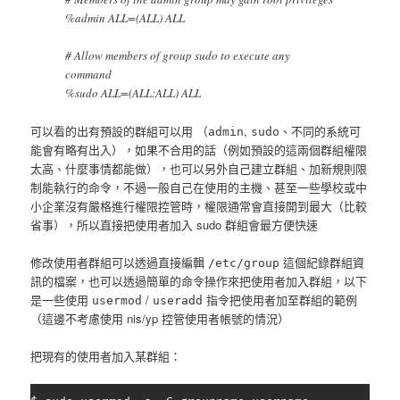
%admin ALL=(ALL) ALL
# Allow members of group sudo to execute any
command
%sudo ALL=(ALL:ALL) ALL
可以看的出有預設的群組可以用 （
,
、不同的系統可
admin
sudo
能會有略有出入），如果不合用的話（例如預設的這兩個群組權限
太高、什麼事情都能做），也可以另外自己建立群組、加新規則限
制能執行的命令，不過一般自己在使用的主機、甚至一些學校或中
小企業沒有嚴格進行權限控管時，權限通常會直接開到最大（比較
省事），所以直接把使用者加入 sudo 群組會最方便快速
修改使用者群組可以透過直接編輯
這個紀錄群組資
/etc/group
訊的檔案，也可以透過簡單的命令操作來把使用者加入群組，以下
是一些使用
/
指令把使用者加至群組的範例
usermod
useradd
（這邊不考慮使用 nis/yp 控管使用者帳號的情況）
把現有的使用者加入某群組：