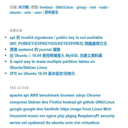
分類:
未分類
|
標籤:
freebsd
、
GNU/Linux
、
group
、
root
、
sudo
、
ubuntu
、
unix
、
user
|
發佈留言
近期文章
apt 的 invalid signatures / public key is not available
(NO_PUBKEY/EXPKEYSIG/KEYEXPIRED) 問題處理方式
清理 systemd 的 journal 檔案
在 Ubuntu ≥ 18.04 使用密碼登入 MySQL 及建立資料庫
A rapid way to erase multiple partition tables on
Ubuntu/Debian Linux
ZFS on Ubuntu 18.04 基本設定/初始化
TAG CLOUD
apache
apt
AWS
benchmark
browser
cdnjs
Chrome
compress
Debian
dns
Firefox
freebsd
git
github
GNU/Linux
google
google dns
hardinfo
https
image
linux
Linux Mint
linuxmint
music
mv
nginx
php
pkgng
RaspberryPi
security
server
ssl
sysbench
tls
ubuntu
unix
vim
virtualbox