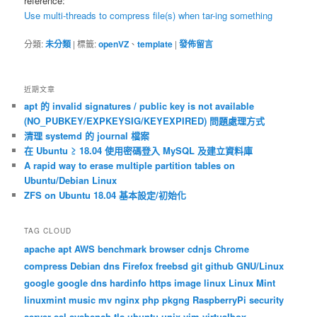
reference:
Use multi-threads to compress file(s) when tar-ing something
分類:
未分類
|
標籤:
openVZ
、
template
|
發佈留言
近期文章
apt 的 invalid signatures / public key is not available
(NO_PUBKEY/EXPKEYSIG/KEYEXPIRED) 問題處理方式
清理 systemd 的 journal 檔案
在 Ubuntu ≥ 18.04 使用密碼登入 MySQL 及建立資料庫
A rapid way to erase multiple partition tables on
Ubuntu/Debian Linux
ZFS on Ubuntu 18.04 基本設定/初始化
TAG CLOUD
apache
apt
AWS
benchmark
browser
cdnjs
Chrome
compress
Debian
dns
Firefox
freebsd
git
github
GNU/Linux
google
google dns
hardinfo
https
image
linux
Linux Mint
linuxmint
music
mv
nginx
php
pkgng
RaspberryPi
security
server
ssl
sysbench
tls
ubuntu
unix
vim
virtualbox