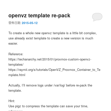
openvz template re-pack
發佈日期:
2015-05-12
To create a whole new openvz template is a little bit complex,
use already exist template to create a new version is much
easier.
Refererce:
https://techanarchy.net/2015/01/proxmox-custom-openvz-
templates/
https://raymii.org/s/tutorials/OpenVZ_Proxmox_Container_to_Te
mplate.html
Actually, I’ll remove logs under /var/log/ before re-pack the
template.
Hint:
Use pigz to compress the template can save your time,