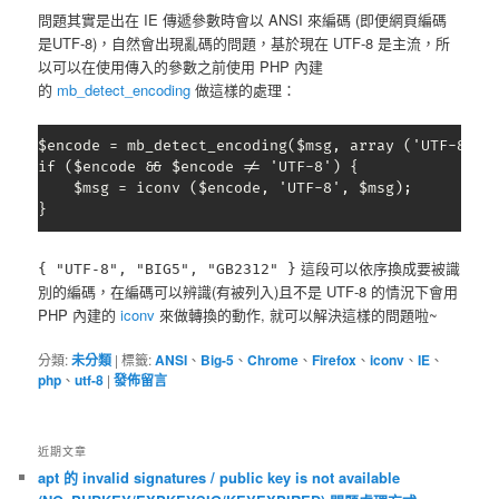
問題其實是出在 IE 傳遞參數時會以 ANSI 來編碼 (即便網頁編碼
是UTF-8)，自然會出現亂碼的問題，基於現在 UTF-8 是主流，所
以可以在使用傳入的參數之前使用 PHP 內建
的
mb_detect_encoding
做這樣的處理：
$encode = mb_detect_encoding($msg, array ('UTF-8', '
if ($encode && $encode != 'UTF-8') {

    $msg = iconv ($encode, 'UTF-8', $msg);

}
這段可以依序換成要被識
{ "UTF-8", "BIG5", "GB2312" }
別的編碼，在編碼可以辨識(有被列入)且不是 UTF-8 的情況下會用
PHP 內建的
iconv
來做轉換的動作, 就可以解決這樣的問題啦~
分類:
未分類
|
標籤:
ANSI
、
Big-5
、
Chrome
、
Firefox
、
iconv
、
IE
、
php
、
utf-8
|
發佈留言
近期文章
apt 的 invalid signatures / public key is not available