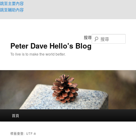
跳至主要內容
跳至輔助內容
搜尋
Peter Dave Hello's Blog
To live is to make the world better.
主
首頁
要
選
單
標籤彙整:
UTF-8