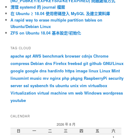
(NO_PUBKEY/EXPKEYSIG/KEYEXPIRED) 問題處理方式
清理 systemd 的 journal 檔案
在 Ubuntu ≥ 18.04 使用密碼登入 MySQL 及建立資料庫
A rapid way to erase multiple partition tables on
Ubuntu/Debian Linux
ZFS on Ubuntu 18.04 基本設定/初始化
TAG CLOUD
apache
apt
AWS
benchmark
browser
cdnjs
Chrome
compress
Debian
dns
Firefox
freebsd
git
github
GNU/Linux
google
google dns
hardinfo
https
image
linux
Linux Mint
linuxmint
music
mv
nginx
php
pkgng
RaspberryPi
security
server
ssl
sysbench
tls
ubuntu
unix
vim
virtualbox
Virtualization
virtual machine
vm
web
Windows
wordpress
youtube
CALENDAR
2026 年 8 月
日
一
二
三
四
五
六
1