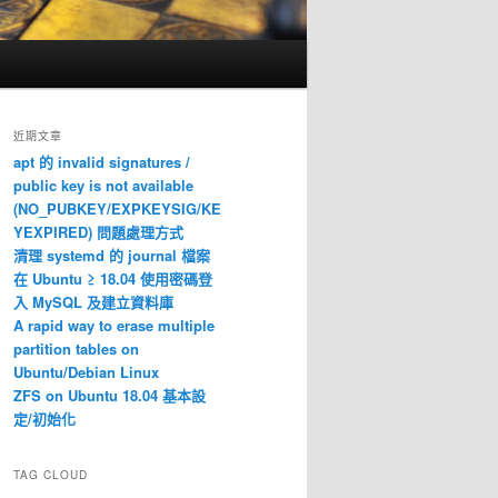
近期文章
apt 的 invalid signatures /
public key is not available
(NO_PUBKEY/EXPKEYSIG/KE
YEXPIRED) 問題處理方式
清理 systemd 的 journal 檔案
在 Ubuntu ≥ 18.04 使用密碼登
入 MySQL 及建立資料庫
A rapid way to erase multiple
partition tables on
Ubuntu/Debian Linux
ZFS on Ubuntu 18.04 基本設
定/初始化
TAG CLOUD