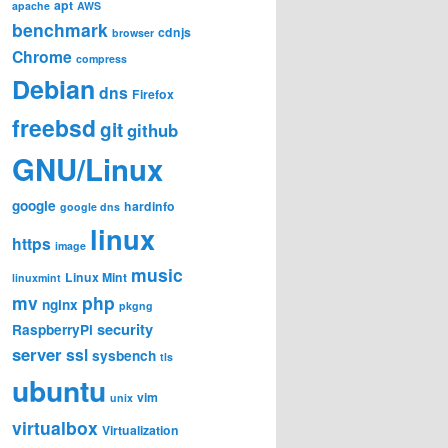
apt
apache
AWS
benchmark
cdnjs
browser
Chrome
compress
Debian
dns
Firefox
freebsd
git
github
GNU/Linux
google
hardinfo
google dns
linux
https
image
music
Linux Mint
linuxmint
mv
php
nginx
pkgng
security
RaspberryPi
server
ssl
sysbench
tls
ubuntu
vim
unix
virtualbox
Virtualization