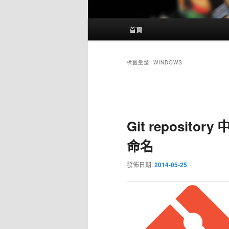
主
首頁
要
選
單
標籤彙整:
WINDOWS
文
章
導
Git reposit
覽
命名
發佈日期:
2014-05-25