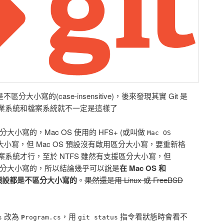
分大小寫的(case-insensitive)，後來發現其實 Git 是
業系統和檔案系統就不一定是這樣了
大小寫的，Mac OS 使用的 HFS+ (或叫做
Mac OS
大小寫，但 Mac OS 預設沒有啟用區分大小寫，要重新格
系統才行，至於 NTFS 雖然有支援區分大小寫，但
不區分大小寫的，所以結論幾乎可以說是
在 Mac OS 和
統預設都是不區分大小寫的
。
果然還是用 Linux 或 FreeBSD
改為
，用
指令看狀態時會看不
s
P
rogram.cs
git status