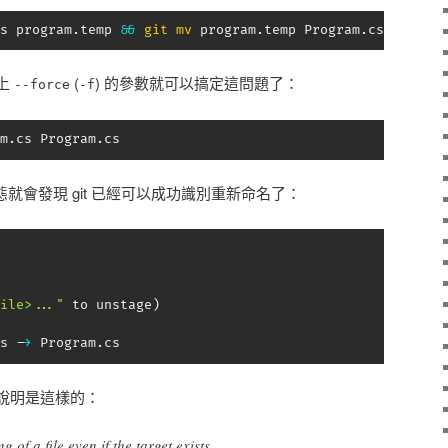
s program.temp 
&&
git
mv
 program.temp Program.cs
上
(
) 的參數就可以搞定這問題了：
--force
-f
m.cs Program.cs
就會發現 git 已經可以成功識別重新命名了：
ile>..."
 to unstage
)
cs -
>
 Program.cs
說明是這樣的：
of a file even if the target exists