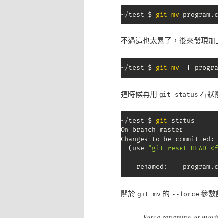
~/test $ 
git
mv
 program.c
不過這也太累了，後來發現加
~/test $ 
git
mv
 -f progra
這時候再用
看狀態
git status
~/test $ 
git
 status

On branch master

Changes to be committed:

(
use 
"git reset HEAD <f
	renamed:    program.
關於
的
參數
git mv
--force
Force renaming or moving 