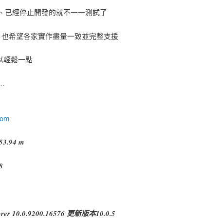
、已經停止開發的就不一一測試了
成 也希望各家實作盡量一致並完整支援
以輕鬆一點
…
com
53.94 m
8
plorer 10.0.9200.16576 更新版本10.0.5