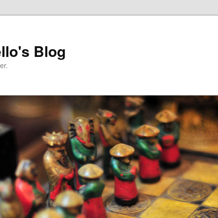
llo's Blog
er.