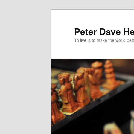
跳
跳
至
至
主
輔
Peter Dave He
要
助
To live is to make the world bett
內
內
容
容