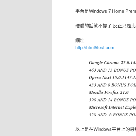
平台是Windows 7 Home Pr
硬體的話就不提了 反正只是
網址:
http://html5test.com
Google Chrome 27.0.14
463 AND 13 BONUS PO
Opera Next 15.0.1147.1
433 AND 9 BONUS POI
Mozilla Firefox 21.0
399 AND 14 BONUS PO
Microsoft Internet Ex
320 AND 6 BONUS PO
以上是在Windows平台上的