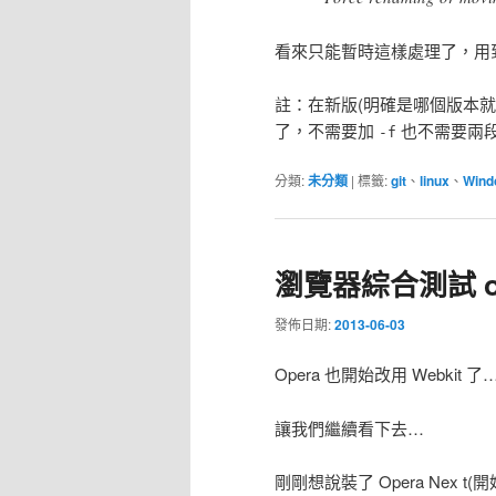
看來只能暫時這樣處理了，用
註：在新版(明確是哪個版本就沒
了，不需要加
也不需要兩
-f
分類:
未分類
|
標籤:
git
、
linux
、
Wind
瀏覽器綜合測試 on
發佈日期:
2013-06-03
Opera 也開始改用 Webkit 了
讓我們繼續看下去…
剛剛想說裝了 Opera Nex t(