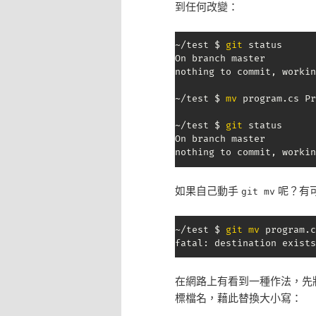
到任何改變：
~/test $ 
git
 status

On branch master

nothing to commit, workin
~/test $ 
mv
 program.cs Pr
~/test $ 
git
 status

On branch master

nothing to commit, workin
如果自己動手
呢？有
git mv
~/test $ 
git
mv
 program.c
fatal: destination exists
在網路上有看到一種作法，先
標檔名，藉此替換大小寫：