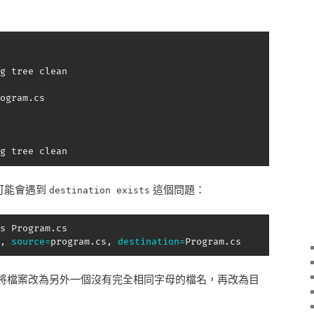
g tree clean

ogram.cs

g tree clean
可能會遇到
這個問題：
destination exists
s Program.cs

, 
source
=
program.cs, 
destination
=
Program.cs
將檔案改為另外一個沒有完全相同字母的檔名，再改為目