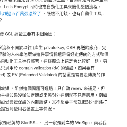
et’s Encrypt 同時也推自動化工具來簡化整個流程，
今已經簽出超過五百萬張憑證了
，既然不用錢、也有自動化工具，
？
外的免費 SSL 憑證主要有兩個原因：
個簽證流程不同於以往 (產生 private key, CSR 再送給廠商，完
經驗的人來學怎麼做這件事情我還是偏好走傳統的方式整個
過自動化工具進行部署，這樣觀念上還是會比較好一點，另
 domain validation (dv) 的驗證，如果要有
lidated) 或 EV (Extended Validated) 的話還是需要走傳統的作
憑證有效期較短 ，雖然這個問題可透過工具自動 renew 來補足，但
的主機如果沒辦法定期或常態對外連網就不見得適用，例如
架設受簽證保護的內部服務，又不想要平常就把對外網路打
憑證塞到使用者裝置上等情況。
牌的 StartSSL 、 另一家是對岸的 WoSign，兩者我