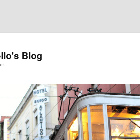
llo's Blog
er.