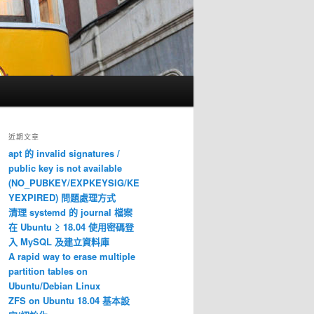
近期文章
apt 的 invalid signatures /
public key is not available
(NO_PUBKEY/EXPKEYSIG/KE
YEXPIRED) 問題處理方式
清理 systemd 的 journal 檔案
在 Ubuntu ≥ 18.04 使用密碼登
入 MySQL 及建立資料庫
A rapid way to erase multiple
partition tables on
Ubuntu/Debian Linux
ZFS on Ubuntu 18.04 基本設