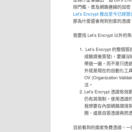
除門檻、普及網路連線的加密， L
Let’s Encrypt 推出至
那為什麼還會用到別家的憑證
我要找 Let’s Encrypt 以
Let’s Encrypt 的整
成驗證後簽發)，要讓沒
帶過一遍，而不是只透
外就是現在的自動化工具只適用於
OV (Organization Va
法。
Let’s Encrypt 
仍有其限制，使用憑證
我想要在內部網路環境
開、或是自簽憑證再把
目前看到的兩家免費憑證，一家是老