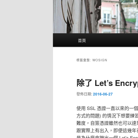
主
首頁
要
選
單
標籤彙整:
WOSIGN
除了 Let’s Enc
發佈日期:
2016-06-27
使用 SSL 憑證一直以來的
方式的問題) 的情況下想要練習
難度，自簽憑證雖然也可以達
跟實際上有出入，即便這幾年
是為什麼會蹦出一個 Let’s E