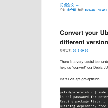
閱讀全文
→
分類:
未分類
|
標籤:
Debian
、
filewall
Convert your U
different versio
發佈日期:
2015-09-30
There is a very useful tool un
help us “convert” our Debian/
Install via apt-get/aptitude:
peter@peter-lab ~ $ sudo 
[sudo] password for peter
Reading package lists... 
Building dependency tree
