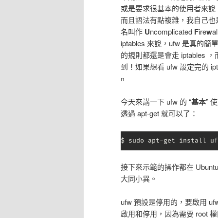
或是要求很基本的使用者來說，ipta
而且語法有點複雜，我自己也是常
名叫作
U
ncomplicated
F
ire
w
iptables 來說，ufw 是真
的規則都還是會走 iptables
到！如果想看 ufw 設定完的 i
n
今天來講一下 ufw 的 “
基本
” 
透過 apt-get 就可以了：
$ sudo apt-get install uf
接下來示範的操作都在 Ubunt
大同小異。
ufw 預設是停用的，要啟用 ufw
啟用和停用，因為需要 root 