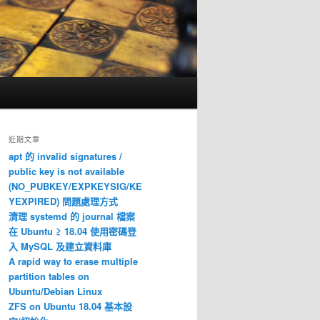
近期文章
apt 的 invalid signatures /
public key is not available
(NO_PUBKEY/EXPKEYSIG/KE
YEXPIRED) 問題處理方式
清理 systemd 的 journal 檔案
在 Ubuntu ≥ 18.04 使用密碼登
入 MySQL 及建立資料庫
A rapid way to erase multiple
partition tables on
Ubuntu/Debian Linux
ZFS on Ubuntu 18.04 基本設