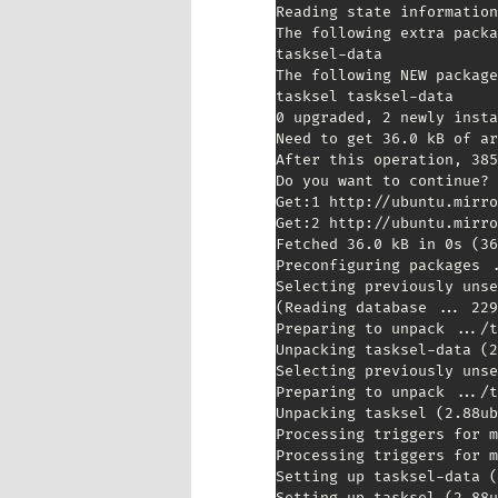
Reading state information
The following extra packa
tasksel-data

The following NEW package
tasksel tasksel-data

0 upgraded, 2 newly insta
Need to get 36.0 kB of ar
After this operation, 385
Do you want to continue? 
Get:1 http://ubuntu.mirro
Get:2 http://ubuntu.mirro
Fetched 36.0 kB in 0s (36
Preconfiguring packages .
Selecting previously unse
(Reading database ... 229
Preparing to unpack .../t
Unpacking tasksel-data (2
Selecting previously unse
Preparing to unpack .../t
Unpacking tasksel (2.88ub
Processing triggers for m
Processing triggers for m
Setting up tasksel-data (
Setting up tasksel (2.88u