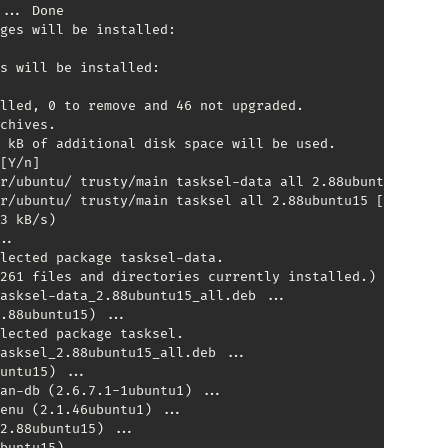
... Done

ges will be installed:

s will be installed:

lled, 0 to remove and 46 not upgraded.

chives.

 kB of additional disk space will be used.

[Y/n]

r/ubuntu/ trusty/main tasksel-data all 2.88ubuntu15 [6,3
r/ubuntu/ trusty/main tasksel all 2.88ubuntu15 [29.7 kB]

3 kB/s)

..

lected package tasksel-data.

261 files and directories currently installed.)

asksel-data_2.88ubuntu15_all.deb ...

.88ubuntu15) ...

lected package tasksel.

asksel_2.88ubuntu15_all.deb ...

untu15) ...

an-db (2.6.7.1-1ubuntu1) ...

enu (2.1.46ubuntu1) ...

2.88ubuntu15) ...

buntu15) ...
