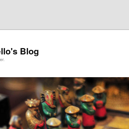
llo's Blog
er.