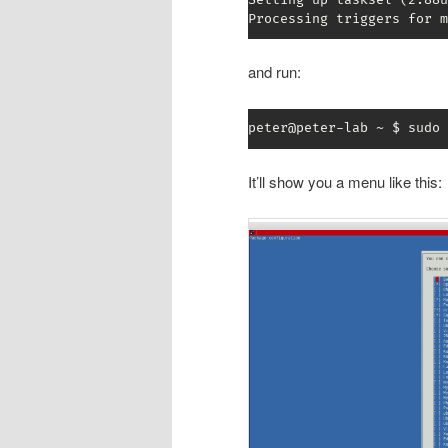
Processing triggers for m
and run:
peter@peter-lab ~ $ sudo 
It’ll show you a menu like this: