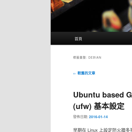
主
首頁
要
選
單
標籤彙整:
DEBIAN
文
←
較舊的文章
章
導
Ubuntu based
覽
(ufw) 基本設定
發佈日期:
2016-01-14
早期在 Linux 上設定防火牆