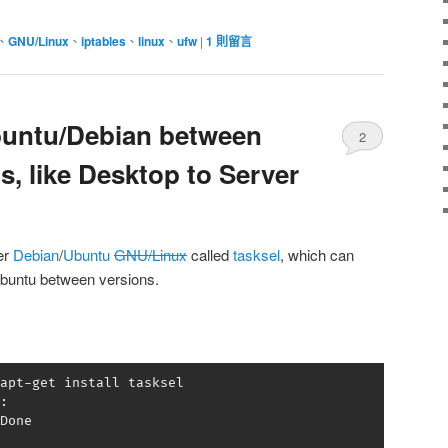
、
GNU/Linux
、
iptables
、
linux
、
ufw
|
1
則留言
buntu/Debian between
2
ns, like Desktop to Server
der
Debian
/
Ubuntu
GNU/Linux
called
tasksel
, which can
Ubuntu between versions.
apt-get install tasksel

:

Done
