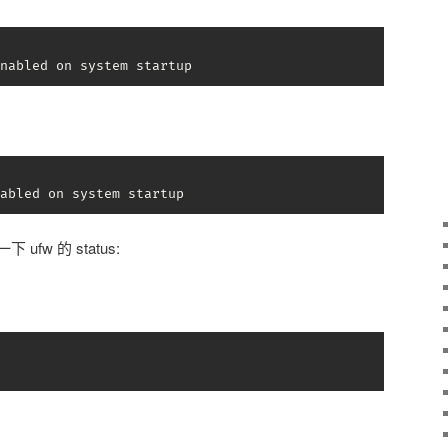
nabled on system startup
abled on system startup
fw 的 status: