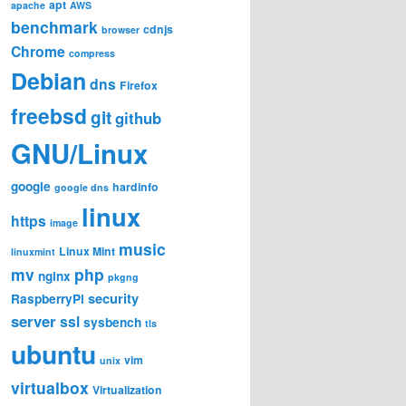
apt
apache
AWS
benchmark
cdnjs
browser
Chrome
compress
Debian
dns
Firefox
freebsd
git
github
GNU/Linux
google
hardinfo
google dns
linux
https
image
music
Linux Mint
linuxmint
mv
php
nginx
pkgng
security
RaspberryPi
server
ssl
sysbench
tls
ubuntu
vim
unix
virtualbox
Virtualization