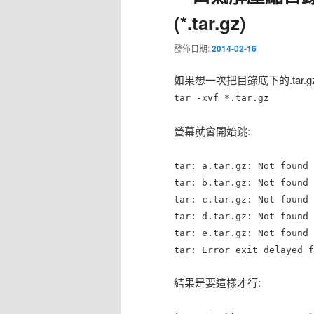
(*.tar.gz)
發佈日期:
2014-02-16
如果想一次把目錄底下的.tar.
tar -xvf *.tar.gz
螢幕就會開始跳:
tar: a.tar.gz: Not found 
tar: b.tar.gz: Not found 
tar: c.tar.gz: Not found 
tar: d.tar.gz: Not found 
tar: e.tar.gz: Not found 
tar: Error exit delayed f
結果是要這樣才行: