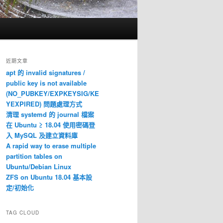
近期文章
apt 的 invalid signatures /
public key is not available
(NO_PUBKEY/EXPKEYSIG/KE
YEXPIRED) 問題處理方式
清理 systemd 的 journal 檔案
在 Ubuntu ≥ 18.04 使用密碼登
入 MySQL 及建立資料庫
A rapid way to erase multiple
partition tables on
Ubuntu/Debian Linux
ZFS on Ubuntu 18.04 基本設
定/初始化
TAG CLOUD