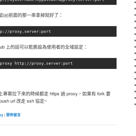
鼠(
)前面的那一串拿掉就好了：
@
p://proxy.server:port
Hub 上的話可以乾脆設為使用者的全域設定：
proxy http://proxy.server:port
 上專案拉下來的時候都走 https 過 proxy，如果有 fork 要
ush url 改走 ssh 協定~
xy
|
發佈留言