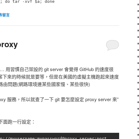
; do tar -xvf $a; done
佈留言
proxy
慣自己架設的 git server 會覺得 GitHub 的速度很
個大專案下來的時候就是要等，但是在美國的虛擬主機跑起來速度
路由問題(網路環境連某些國家慢、某些很快)
xy 服務，所以就查了一下 git 要怎麼設定 proxy server 來”
下面跑一行設定：
p://myusername:
mypassword@proxy.server
:port