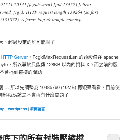
91511 2014] [fcgid:warn] [pid 13457] [client
 mod_fcgid: HTTP request length 139264 (so far)
131072), referer: http://example.com/wp-
t 太大、超過設定的許可範圍了
 HTTP Server
，FcgidMaxRequestLen 的預設值在 apache
位是 byte，所以等於只能傳 128KB 以內的資料 XD 而之前的版
以不會遇到這樣的問題
 所以先調整為 10485760 (10MB) 再觀察看看，目前使
資料就應該是不會再有什麼問題了
ttp
、
wordpress
|
發佈留言
錄底下的所有封裝壓縮檔