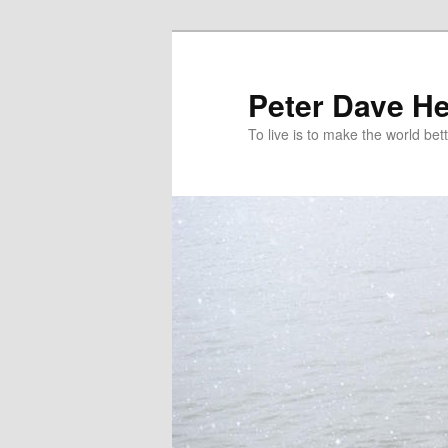
跳
跳
至
至
主
輔
Peter Dave He
要
助
To live is to make the world bett
內
內
容
容