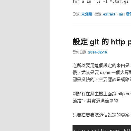
for a in `ls -1 *.tar.gz`
分類:
未分類
|
標籤:
extract
、
tar
|
發
設定 git 的 http 
發佈日期:
2014-02-16
之所以要用這個設定的來由是 … 用習
慢，尤其是要 clone 一
卻是挺快的，主要應該是網路
剛好有在某主機上面跑 http pro
繞路”，其實還滿簡單的
只要在想要吃這個設定的專案
git config http.proxy htt