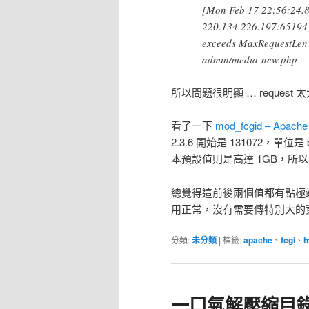
[Mon Feb 17 22:56:24.8
220.134.226.197:65194]
exceeds MaxRequestLen (
admin/media-new.php
所以問題很明顯 … reques
看了一下
mod_fcgid – Apache
2.3.6 開始是 131072，單
本預設值則是高達 1GB，所
總覺得這前後兩個值都有點極端 …
用正常，沒有需要傳特別大的
分類:
未分類
|
標籤:
apache
、
fcgi
、
h
一口氣解壓縮目