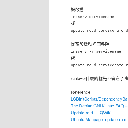
設啟動
insserv servicename
或
update-rc.d servicename d
從預設啟動裡面移除
insserv -r servicename
或
update-rc.d servicename r
runlevel什麼的就先不管它了 
Reference:
LSBInitScripts/DependencyBa
The Debian GNU/Linux FAQ – C
Update-rc.d – LQWiki
Ubuntu Manpage: update-rc.d – 