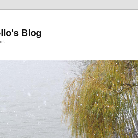
llo's Blog
er.