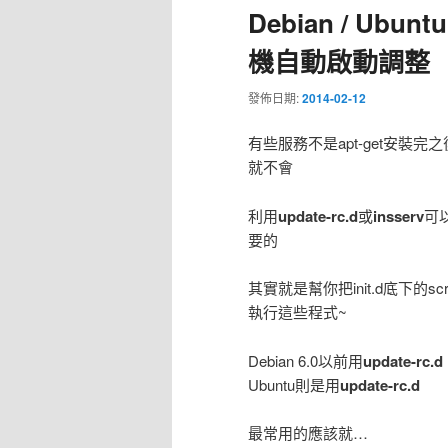
Debian / Ubun
機自動啟動調整
發佈日期:
2014-02-12
有些服務不是apt-get安裝完
就不會
利用
update-rc.d
或
insserv
可
要的
其實就是幫你把init.d底下的scrip
執行這些程式~
Debian 6.0以前用
update-rc.d
Ubuntu則是用
update-rc.d
最常用的應該就…