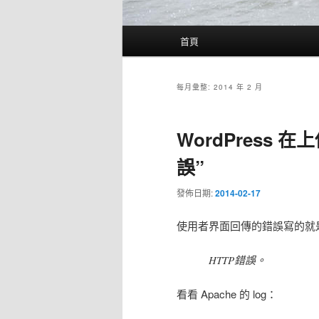
主
首頁
要
選
單
每月彙整:
2014 年 2 月
WordPress 
誤”
發佈日期:
2014-02-17
使用者界面回傳的錯誤寫的就
HTTP錯誤。
看看 Apache 的 log：