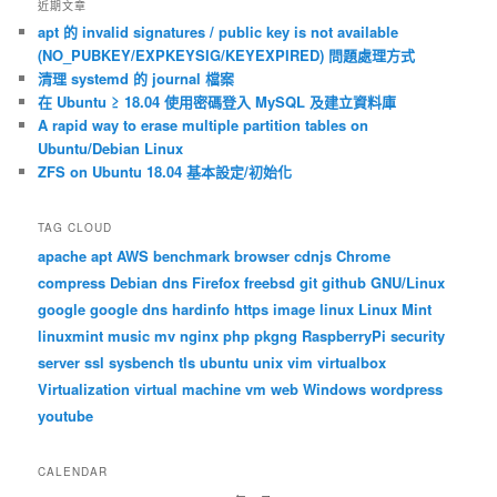
近期文章
apt 的 invalid signatures / public key is not available
(NO_PUBKEY/EXPKEYSIG/KEYEXPIRED) 問題處理方式
清理 systemd 的 journal 檔案
在 Ubuntu ≥ 18.04 使用密碼登入 MySQL 及建立資料庫
A rapid way to erase multiple partition tables on
Ubuntu/Debian Linux
ZFS on Ubuntu 18.04 基本設定/初始化
TAG CLOUD
apache
apt
AWS
benchmark
browser
cdnjs
Chrome
compress
Debian
dns
Firefox
freebsd
git
github
GNU/Linux
google
google dns
hardinfo
https
image
linux
Linux Mint
linuxmint
music
mv
nginx
php
pkgng
RaspberryPi
security
server
ssl
sysbench
tls
ubuntu
unix
vim
virtualbox
Virtualization
virtual machine
vm
web
Windows
wordpress
youtube
CALENDAR