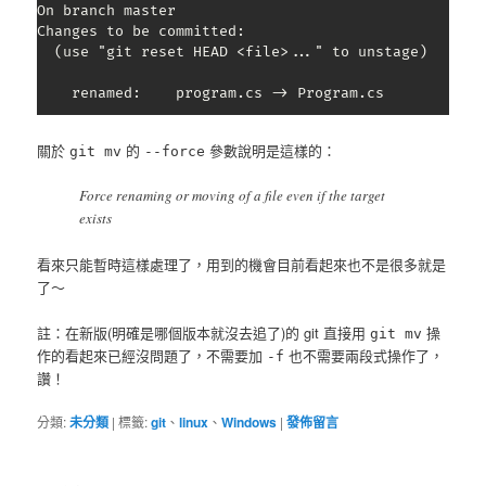
On branch master

Changes to be committed:

  (use "git reset HEAD <file>..." to unstage)

	renamed:    program.cs -> Program.cs
關於
的
參數說明是這樣的：
git mv
--force
Force renaming or moving of a file even if the target
exists
看來只能暫時這樣處理了，用到的機會目前看起來也不是很多就是
了～
註：在新版(明確是哪個版本就沒去追了)的 git 直接用
操
git mv
作的看起來已經沒問題了，不需要加
也不需要兩段式操作了，
-f
讚！
分類:
未分類
|
標籤:
git
、
linux
、
Windows
|
發佈留言