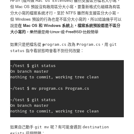
HFS+ (或叫做
) 雖然支援區分檔名大小寫，
Mac OS Extended
但 Mac OS 預設沒有啟用區分大小寫，要重新格式化磁碟為有區
分大小寫的檔案系統才行，至於 NTFS 雖然有支援區分大小寫，
但 Windows 預設的行為也是不區分大小寫的，所以結論幾乎可以
說是
在 Mac OS 和 Windows 系統上，檔案系統預設都是不區分
大小寫的
。
果然還是用 Linux 或 FreeBSD 比較簡單
如果只是把檔名從
改為
，用
p
rogram.cs
P
rogram.cs
git
指令看狀態時會看不到任何改變：
status
~/test $ git status

On branch master

nothing to commit, working tree clean

~/test $ mv program.cs Program.cs

~/test $ git status

On branch master

nothing to commit, working tree clean
如果自己動手
呢？有可能會遇到
git mv
destination
這個問題：
exists